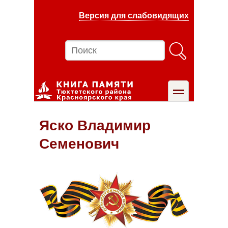
Перейти
Версия для слабовидящих
к
основному
содержанию
Поиск
toggle
Яско Владимир
Семенович