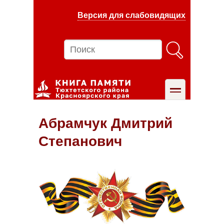
Перейти
Версия для слабовидящих
к
основному
содержанию
Поиск
toggle
Абрамчук Дмитрий
Степанович