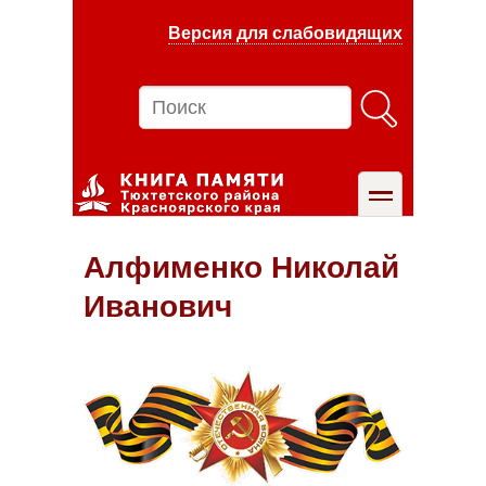
Перейти
Версия для слабовидящих
к
основному
содержанию
Поиск
toggle
Алфименко Николай
Иванович