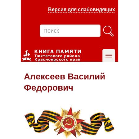
Перейти
Версия для слабовидящих
к
основному
содержанию
Поиск
toggle
Алексеев Василий
Федорович