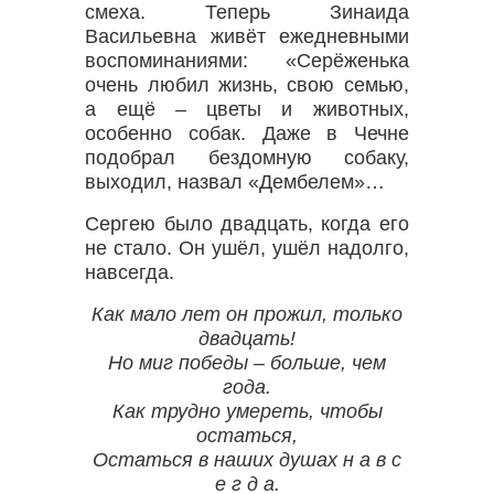
смеха. Теперь Зинаида
Васильевна живёт ежедневными
воспоминаниями: «Серёженька
очень любил жизнь, свою семью,
а ещё – цветы и животных,
особенно собак. Даже в Чечне
подобрал бездомную собаку,
выходил, назвал «Дембелем»…
Сергею было двадцать, когда его
не стало. Он ушёл, ушёл надолго,
навсегда.
Как мало лет он прожил, только
двадцать!
Но миг победы – больше, чем
года.
Как трудно умереть, чтобы
остаться,
Остаться в наших душах н а в с
е г д а.