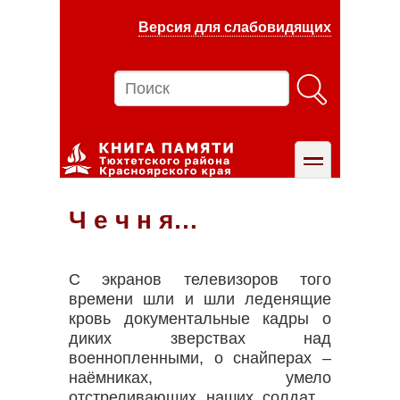
Перейти
Версия для слабовидящих
к
основному
содержанию
Поиск
toggle
Ч е ч н я…
С экранов телевизоров того
времени шли и шли леденящие
кровь документальные кадры о
диких зверствах над
военнопленными, о снайперах –
наёмниках, умело
отстреливающих наших солдат…