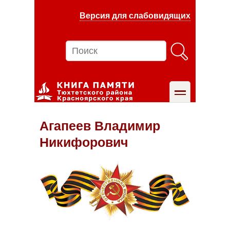
Перейти
Версия для слабовидящих
к
основному
содержанию
Поиск
toggle
Агапеев Владимир
Никифорович