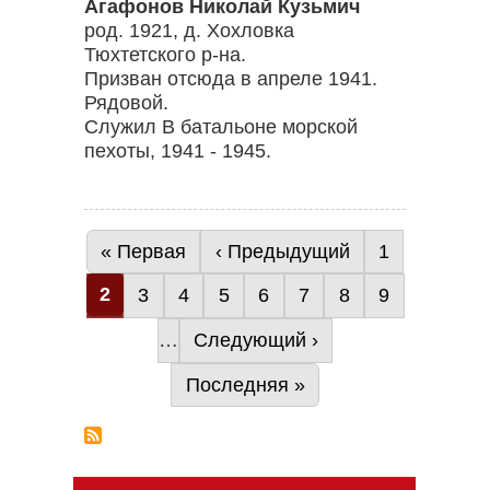
Агафонов Николай Кузьмич
род. 1921, д. Хохловка
Тюхтетского р-на.
Призван отсюда в апреле 1941.
Рядовой.
Служил В батальоне морской
пехоты, 1941 - 1945.
Первая страница
« Первая
Предыдущая страница
‹ Предыдущий
Страница
1
Нумерация
Текущая страница
2
страниц
Страница
3
Страница
4
Страница
5
Страница
6
Страница
7
Страница
8
Страница
9
…
Следующая страница
Следующий ›
Последняя страница
Последняя »